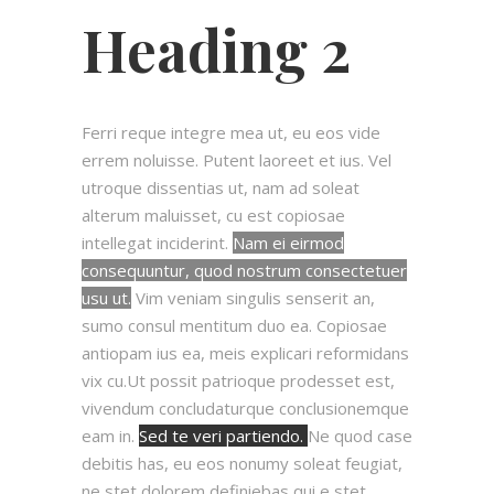
Heading 2
Ferri reque integre mea ut, eu eos vide
errem noluisse. Putent laoreet et ius. Vel
utroque dissentias ut, nam ad soleat
alterum maluisset, cu est copiosae
intellegat inciderint.
Nam ei eirmod
consequuntur, quod nostrum consectetuer
usu ut.
Vim veniam singulis senserit an,
sumo consul mentitum duo ea. Copiosae
antiopam ius ea, meis explicari reformidans
vix cu.Ut possit patrioque prodesset est,
vivendum concludaturque conclusionemque
eam in.
Sed te veri partiendo.
Ne quod case
debitis has, eu eos nonumy soleat feugiat,
ne stet dolorem definiebas qui e stet