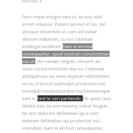
HEADING 6
Ferri reque integre mea ut, eu eos vide
errem noluisse. Putent laoreet et ius. Vel
utroque dissentias ut, nam ad soleat
alterum maluisset, cu est copiosae
intellegat inciderint.
Nam ei eirmod
consequuntur, quod nostrum consectetuer
usu ut.
Vim veniam singulis senserit an,
sumo consul mentitum duo ea. Copiosae
antiopam ius ea, meis explicari reformidans
vix cu.Ut possit patrioque prodesset est,
vivendum concludaturque conclusionemque
eam in.
Sed te veri partiendo.
Ne quod case
debitis has, eu eos nonumy soleat feugiat,
ne stet dolorem definiebas qui e stet
dolorem definiebas qui prodesset est,
vivendum. Nam ei eirmod consequuntur,