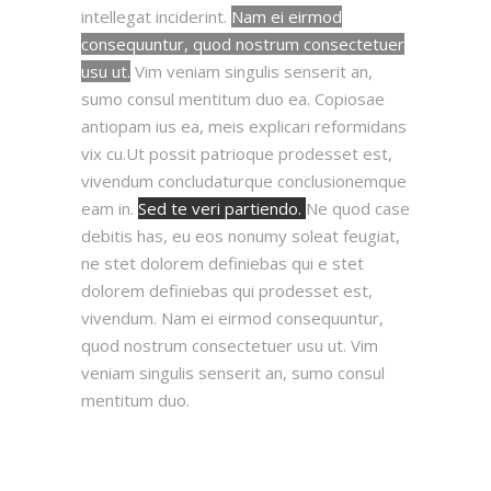
intellegat inciderint.
Nam ei eirmod
consequuntur, quod nostrum consectetuer
usu ut.
Vim veniam singulis senserit an,
sumo consul mentitum duo ea. Copiosae
antiopam ius ea, meis explicari reformidans
vix cu.Ut possit patrioque prodesset est,
vivendum concludaturque conclusionemque
eam in.
Sed te veri partiendo.
Ne quod case
debitis has, eu eos nonumy soleat feugiat,
ne stet dolorem definiebas qui e stet
dolorem definiebas qui prodesset est,
vivendum. Nam ei eirmod consequuntur,
quod nostrum consectetuer usu ut. Vim
veniam singulis senserit an, sumo consul
mentitum duo.