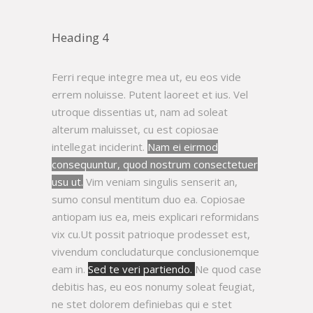
Heading 4
Ferri reque integre mea ut, eu eos vide
errem noluisse. Putent laoreet et ius. Vel
utroque dissentias ut, nam ad soleat
alterum maluisset, cu est copiosae
intellegat inciderint.
Nam ei eirmod
consequuntur, quod nostrum consectetuer
usu ut.
Vim veniam singulis senserit an,
sumo consul mentitum duo ea. Copiosae
antiopam ius ea, meis explicari reformidans
vix cu.Ut possit patrioque prodesset est,
vivendum concludaturque conclusionemque
eam in.
Sed te veri partiendo.
Ne quod case
debitis has, eu eos nonumy soleat feugiat,
ne stet dolorem definiebas qui e stet