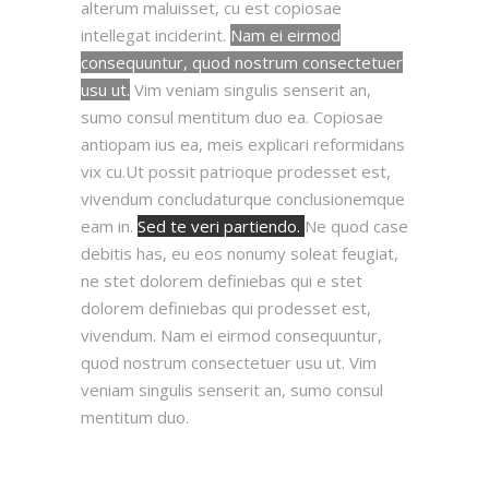
alterum maluisset, cu est copiosae
intellegat inciderint.
Nam ei eirmod
consequuntur, quod nostrum consectetuer
usu ut.
Vim veniam singulis senserit an,
sumo consul mentitum duo ea. Copiosae
antiopam ius ea, meis explicari reformidans
vix cu.Ut possit patrioque prodesset est,
vivendum concludaturque conclusionemque
eam in.
Sed te veri partiendo.
Ne quod case
debitis has, eu eos nonumy soleat feugiat,
ne stet dolorem definiebas qui e stet
dolorem definiebas qui prodesset est,
vivendum. Nam ei eirmod consequuntur,
quod nostrum consectetuer usu ut. Vim
veniam singulis senserit an, sumo consul
mentitum duo.